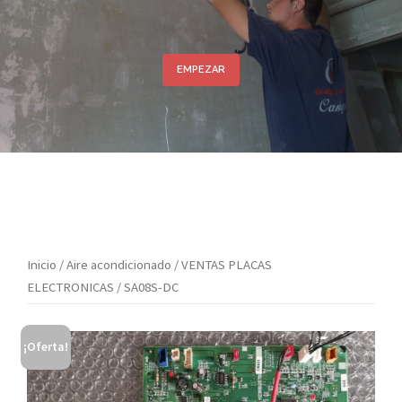
EMPEZAR
Inicio
/
Aire acondicionado
/
VENTAS PLACAS
ELECTRONICAS
/ SA08S-DC
¡Oferta!