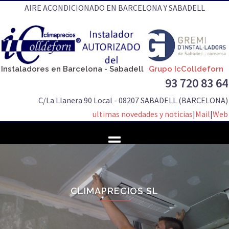
Saltar
AIRE ACONDICIONADO EN BARCELONA Y SABADELL
al
contenido
Instaladores en Barcelona - Sabadell
Grupo IcColldeforn
93 720 83 64
C/La Llanera 90 Local - 08207 SABADELL (BARCELONA)
ultimas novedades y noticias
|
Mail
|
Web
CLIMAPRECIOS SL