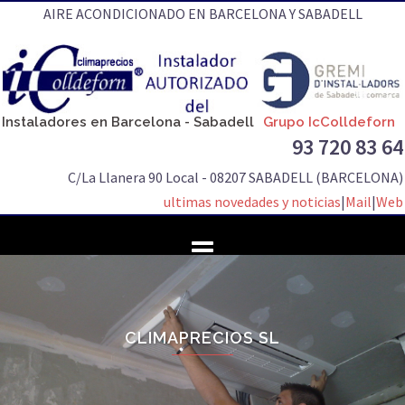
Saltar
AIRE ACONDICIONADO EN BARCELONA Y SABADELL
al
contenido
Instaladores en Barcelona - Sabadell
Grupo IcColldeforn
93 720 83 64
C/La Llanera 90 Local - 08207 SABADELL (BARCELONA)
ultimas novedades y noticias
|
Mail
|
Web
CLIMAPRECIOS SL