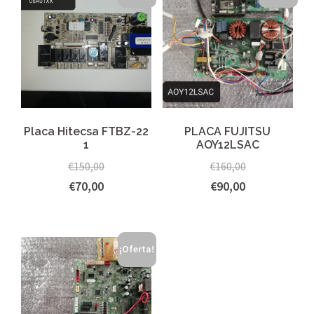
Placa Hitecsa FTBZ-22
PLACA FUJITSU
1
AOY12LSAC
€
150,00
€
160,00
€
70,00
€
90,00
¡Oferta!