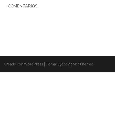
COMENTARIOS
Creado con WordPress
|
Tema:
Sydney
por aThemes.