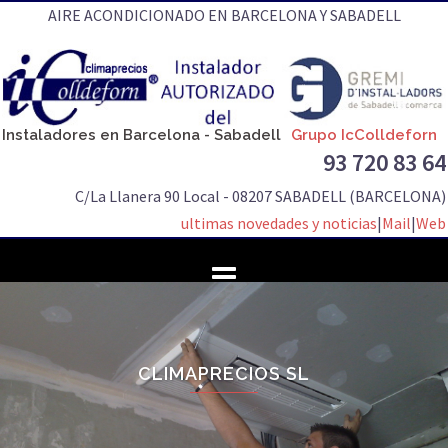
Saltar
AIRE ACONDICIONADO EN BARCELONA Y SABADELL
al
contenido
Instaladores en Barcelona - Sabadell
Grupo IcColldeforn
93 720 83 64
C/La Llanera 90 Local - 08207 SABADELL (BARCELONA)
ultimas novedades y noticias
|
Mail
|
Web
CLIMAPRECIOS SL