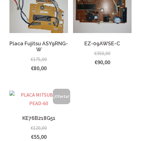
Placa Fujitsu ASY9RNG-
EZ-09AWSE-C
W
€
350,00
€
175,00
€
90,00
€
80,00
¡Oferta!
KE76B218G51
€
120,00
€
55,00