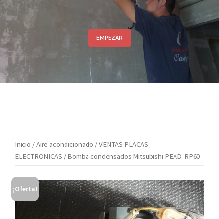
EMPEZAR
Inicio
/
Aire acondicionado
/
VENTAS PLACAS
ELECTRONICAS
/ Bomba condensados Mitsubishi PEAD-RP60
¡Oferta!