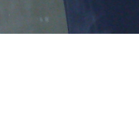
BUSCA TU PRODUCTO
Buscar:
Instalar Aerotermia SI o No