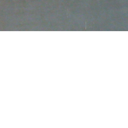
Inicio
/ Productos etiquetados “PLACA ASH09”
PLACA ASH09
Mostrando el único resultado
¡Oferta!